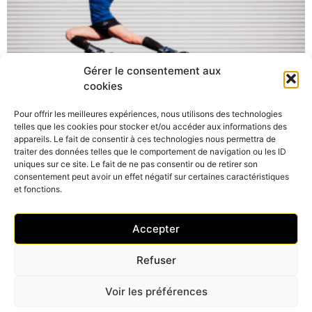
Gérer le consentement aux
cookies
Pour offrir les meilleures expériences, nous utilisons des technologies
Coach sportif à Lyon et Belleville
telles que les cookies pour stocker et/ou accéder aux informations des
19 mai 2021
Aucun commentaire
appareils. Le fait de consentir à ces technologies nous permettra de
traiter des données telles que le comportement de navigation ou les ID
Coach Sportif Lyon Belleville S’il y a bien une activité que j’ai
uniques sur ce site. Le fait de ne pas consentir ou de retirer son
commencé à aimer ces derniers mois, c’est le sport. Il faut dire
consentement peut avoir un effet négatif sur certaines caractéristiques
qu’avant
et fonctions.
Read More »
Accepter
Refuser
Voir les préférences