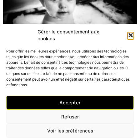
Gérer le consentement aux
cookies
Pour offrir les meilleures expériences, nous utilisons des technologies
Séance photo fun à Beauregard
telles que les cookies pour stocker et/ou accéder aux informations des
26 juillet 2019
Aucun commentaire
appareils. Le fait de consentir à ces technologies nous permettra de
traiter des données telles que le comportement de navigation ou les ID
Photographe Ain Nous voilà embarqués dans le monde d’Anthony,
uniques sur ce site. Le fait de ne pas consentir ou de retirer son
entouré de trois femmes (enfin deux en devenir), une séance photo
consentement peut avoir un effet négatif sur certaines caractéristiques
humide dans l’Ain ! Nous
et fonctions.
Read More »
Accepter
Refuser
Voir les préférences